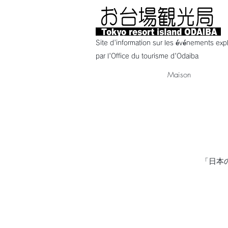
Site d'information sur les événements expl
par l'Office du tourisme d'Odaiba
Maison
「日本