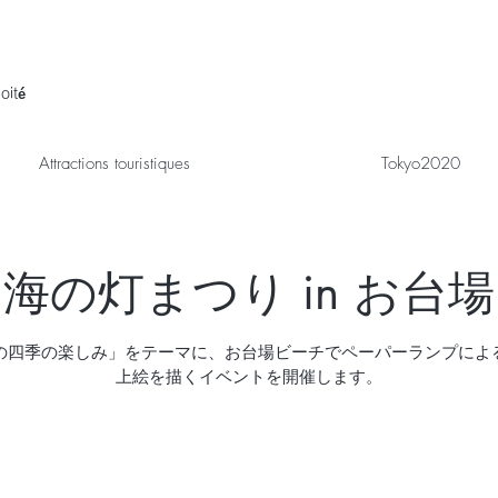
oité
Attractions touristiques
Tokyo2020
海の灯まつり in お台場
の四季の楽しみ」をテーマに、お台場ビーチでペーパーランプによ
上絵を描くイベントを開催します。