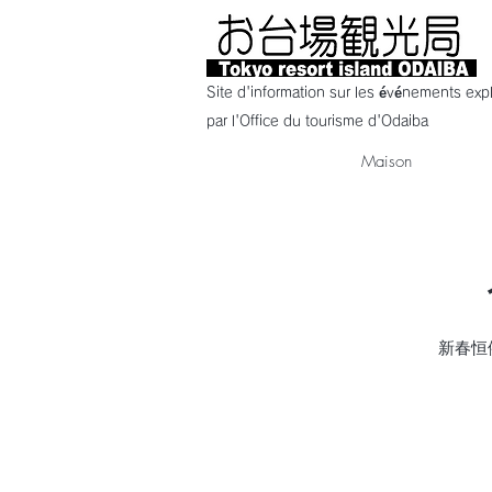
Site d'information sur les événements expl
par l'Office du tourisme d'Odaiba
Maison
新春恒