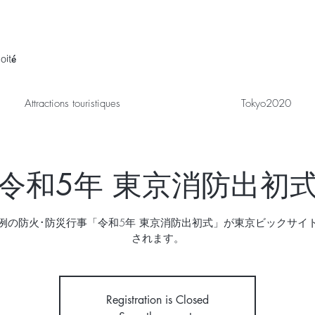
oité
Attractions touristiques
Tokyo2020
令和5年 東京消防出初
例の防火･防災行事「令和5年 東京消防出初式」が東京ビックサイ
されます。
Registration is Closed