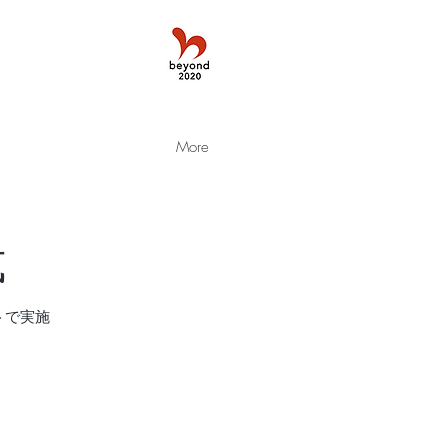
More
式
トで実施