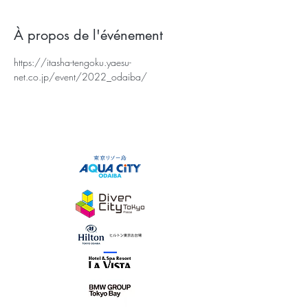
À propos de l'événement
https://itasha-tengoku.yaesu-
net.co.jp/event/2022_odaiba/