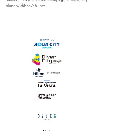
akusho/shisho/06.html 