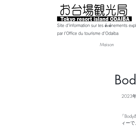
Site d'information sur les événements expl
par l'Office du tourisme d'Odaiba
Maison
Bod
2023
「Bod
ィーで、