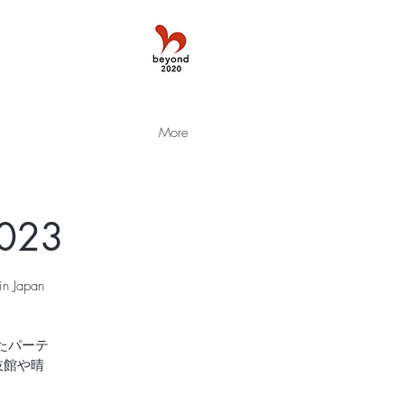
More
2023
Japan
いたパーテ
国技館や晴